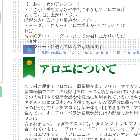
【 おすすめのアレンジ 】
・苦さが苦手な方は水や牛乳に溶かしてアロエ青汁
としてお召し上がり下さい。
蜂蜜を入れるとより飲みやすいです。
・ヨーグルトにサッとアロエ粉末をかけていただけ
れば、
お手軽アロエヨーグルトとしてお召し上がりいただ
けます。
・オブラートに包んで飲んでも結構です。
ユリ科に属するアロエは、原産地が南アフリカ、マダガス
多肉植物でアロエの種類は300～500種類と言われていま
そのうち日本で健康食品や化粧品に利用されているのはキ
キダチアロエは日本の特産種であるせいか薬局方に載って
そのおかげでキダチアロエは葉全体を利用できるので「ア
含んでいます。アロエベラは健康食品には内部層しか利用
ジンは
含まれません。 キダチアロエにはビタミン,ミネラル,ア
含まれています。 「アロイン」「アロエエモジン」「ア
「アロエウルシン」「アロエニン」「アロエマンナン」な
薬事法により効能を挙げることはできませんが、