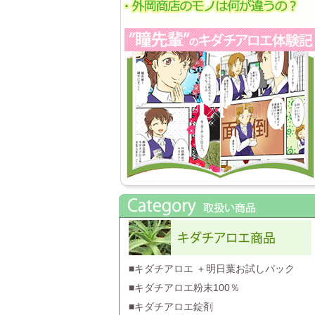
■キダチアロエ ＋明日葉お試しパック
■キダチアロエ粉末100％
■キダチアロエ錠剤